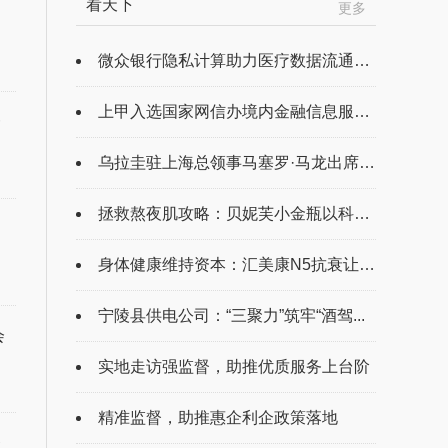
看天下
更多
良
微众银行隐私计算助力医疗数据流通，合...
上甲入选国家网信办境内金融信息服务机...
一
乌拉圭驻上海总领事马塞罗·马龙出席宁...
拯救熬夜肌攻略：贝妮芙小金瓶以科技实...
身体健康维持资本：汇美康N5抗衰让青春...
宁陵县供电公司：“三聚力”筑牢“酒驾...
会
实地走访强监督，助推优质服务上台阶
精准监督，助推惠企利企政策落地
条