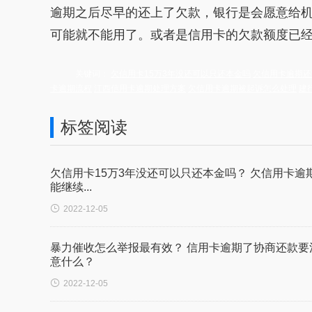
逾期之后尽早的还上了欠款，银行是会愿意给
可能就不能用了。或者是信用卡的欠款额度已
关键词：
欠信用卡15万3年没还可以只还本金吗
欠信用卡逾期还
卡逾期流程
江西信用卡逾期处理方案
欠信用卡逾期被起诉怎么处理
建
标签阅读
欠信用卡15万3年没还可以只还本金吗？ 欠信用卡逾
能继续...

2022-12-05
暴力催收怎么举报最有效？ 信用卡逾期了协商还款要
意什么？

2022-12-05