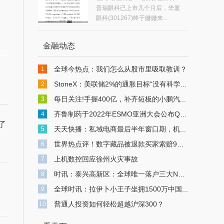
，
普瑞眼科已上市几个月后，华厦
眼科(301267)终于姗姗来...
金融动态
信用
全球今热点：我们怎么从股市里吸取教训？
1
StoneX：美联储2%的通胀目标“没有科学...
2
每日关注!手握400亿，补齐短板的小鹏汽...
3
齐鲁制药于2022年ESMO亚洲大会公布QL160...
4
了
天天快播：私域电商最后半年窗口期，机...
5
世界热点评！数字藏品被退款买家索赔9万...
6
上机数控回应徐州火灾事故
7
时讯：泰兴高新区：全球唯一落户三大N型...
8
全球时讯：拉伊卜小王子坐拥1500万中国...
9
普通人投资如何轻松超越沪深300？
10