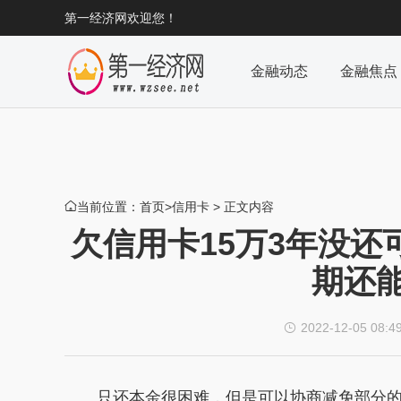
第一经济网欢迎您！
金融动态
金融焦点
当前位置：
首页
>
信用卡
> 正文内容

欠信用卡15万3年没还
期还
2022-12-05 08:4

只还本金很困难，但是可以协商减免部分