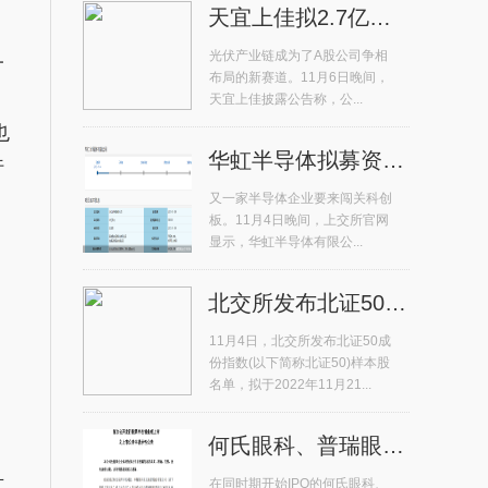
天宜上佳拟2.7亿元收购晶熠阳90%...
光伏产业链成为了A股公司争相
一
布局的新赛道。11月6日晚间，
，
天宜上佳披露公告称，公...
也
华虹半导体拟募资180亿元冲击科...
行
又一家半导体企业要来闯关科创
板。11月4日晚间，上交所官网
显示，华虹半导体有限公...
北交所发布北证50成份指数首发样...
11月4日，北交所发布北证50成
份指数(以下简称北证50)样本股
名单，拟于2022年11月21...
何氏眼科、普瑞眼科11月7日上市...
且
在同时期开始IPO的何氏眼科、