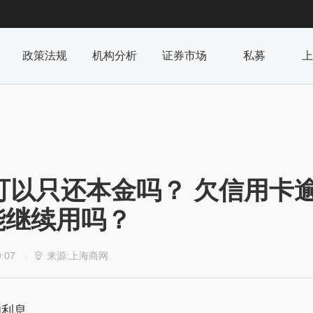
政策法规
机构分析
证券市场
私募
上
可以只还本金吗？ 欠信用卡
能继续用吗？
9:07
来源:上海商网

|
的利息。